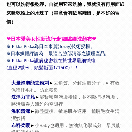
也可以洗得很乾淨。
自從用它來洗臉，我就沒有再用面紙
來吸乾臉上的水珠了（畢竟會有紙屑殘留，是不好的習
慣）
❤
日本愛美女性新流行
超細纖維洗顏布
❤
:
♛
Pikka Pikka
為日本東麗
技術授權。
(Toray)
♛
日本媒體評論為：最適合臉部清潔之護理產品。
♛
Pikka Pikka
護膚秘密就在於世界最細纖維
(
直徑
微米，頭髮斷面
！！
2
1/1600)
大量泡泡能去粉刺
►
去角質、分解油脂分子，可有效
保護汗毛孔、防止粉刺
洗淨力非凡
►
能緊密與污垢接觸，並不斷捕捉污垢，
將污垢吞入纖維的空隙裡
溫和清潔
►
微整型後、敏感肌亦適用，植睫毛女生清
潔妙招
布料柔暖
►
小
也適用，無油無化學成分，早晨能
Baby