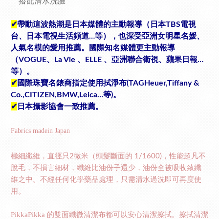
搭配清水洗臉
✔
帶動這波熱潮是日本媒體的主動報導（日本
電視
TBS
台、日本電視生活頻道
等），也深受亞洲女明星名媛、
…
人氣名模的愛用推薦。國際知名媒體更主動報導
（
、
、
、亞洲聯合衛視、蘋果日報
VOGUE
La Vie
ELLE
…
等）。
✔
國際珠寶名錶商指定使用拭淨布
(TAGHeuer,Tiffany &
等
。
Co.,CITIZEN,BMW,Leica…
)
✔
日本攝影協會一致推薦。
Fabrics madein Japan
極細纖維，直徑只
微米（頭髮斷面的
，性能超凡不
2
1/1600)
脫毛，不損害細材，纖維比油份子還少，油份全被吸收致纖
維之中。不經任何化學藥品處理，只需清水過洗即可再度使
用。
PikkaPikka
的雙面纖微清潔布都可以安心清潔擦拭。擦拭清潔