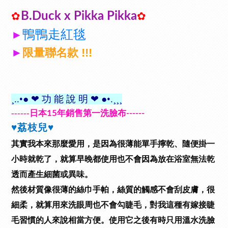
B.Duck x Pikka Pikka
✿
✿
鴨鴨走紅毯
►
限量聯名
款 !!!
►
¸..•●
❤
功 能 說 明
❤
●•.¸¸¸
------
日本
年銷售第一洗臉布
15
------
♥
荔枝兒
♥
其實我本來那麼愛用，是因為很薄能單手擰乾、隨便掛一
小時就乾了，就算早晚都使用也不會因為放在浴室無法乾
透而產生細菌或異味。
然後材質像很薄的絲巾手帕，絲質的觸感不會刮皮膚，很
細柔，就算用來洗眼周也不會勾睫毛，對我這種有嫁接睫
毛習慣的人來說相當方便。使用它之後有時只用溫水洗臉