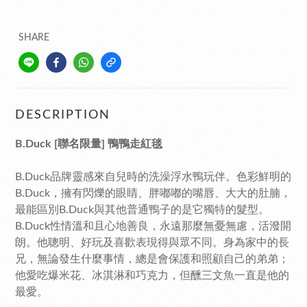
SHARE
DESCRIPTION
B.Duck [聯名限量] 鴨鴨走紅毯
B.Duck品牌靈感來自兒時的洗澡浮水鴨玩伴。色彩鮮明的
B.Duck，擁有閃爍的眼睛、胖嘟嘟的嘴唇、大大的肚腩，
最能區別B.Duck與其他普通鴨子的是它獨特的髮型。
B.Duck性情溫和且心地善良，永遠那麼無憂無慮，活潑開
朗。他聰明、好玩及喜歡表現得與眾不同。身為家中的長
兄，無論發生什麼事情，總是會保護和照顧自己的弟弟；
他愛吃爆米花、冰淇淋和巧克力，但醺三文魚一直是他的
最愛。