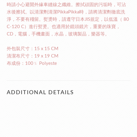
時請小心避開外緣車縫線之纖維。擦拭頑固的污垢時，可沾
水後擦拭。以清潔劑清潔
時，請將清潔劑徹底洗
PikkaPikka
淨，不要有殘留。熨燙時，請遵守日本
規定，以低溫（
JIS
80
）進行熨燙。也適用於鏡頭鏡片，重要的珠寶，
C-120 C
，電腦，手機畫面，水晶，玻璃製品，樂器等。
CD
外包裝尺寸：
15 x 15 CM
清潔布尺寸：
19 x 19 CM
布成份：
﹪
100
Polyeste
ADDITIONAL DETAILS