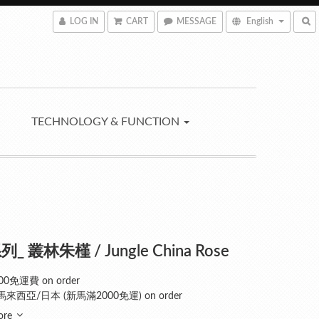
LOG IN
CART
MESSAGE
English
TECHNOLOGY & FUNCTION
_ 叢林朱槿 / Jungle China Rose
0免運費 on order
來西亞/日本 (新馬滿2000免運) on order
ore