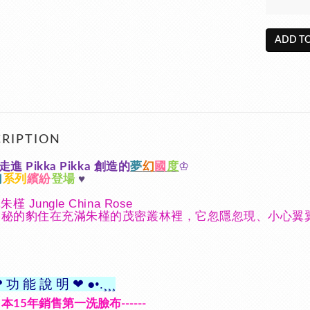
ADD TO
RIPTION
走進
創造的
夢
幻
國
度
♔
Pikka Pikka
幻
系列
繽紛
登場
♥
槿 Jungle China Rose
秘的豹住在充滿朱槿的茂密叢林裡，它忽隱忽現、小心翼翼的躲
❤
功 能 說 明
❤
●•.¸¸¸
日本
年銷售第一洗臉布
15
------