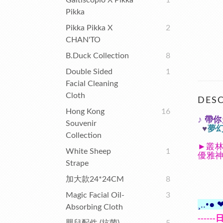
Galtiscopio X Pikka
1
Pikka
Pikka Pikka X
2
CHAN'TO
B.Duck Collection
8
Double Sided
1
Facial Cleaning
Cloth
DESC
Hong Kong
16
♪
帶你
Souvenir
♥
夢
Collection
►
叢林朱
White Sheep
1
優雅神
Strape
加大款24*24CM
8
Magic Facial Oil-
3
¸..•●
Absorbing Cloth
------