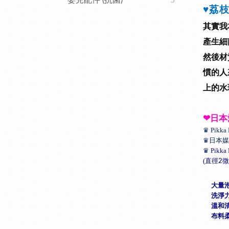
嬰兒配件 (抗菌)
5
♥
荔
其實我
產生細
然後材
慣的人
上的水
❤
日本
♛
Pikka 
♛
日本媒
♛
Pikka 
(
直徑
微
2
大量
洗淨
溫和
布料