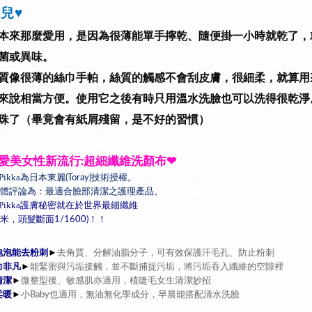
枝兒
♥
本來那麼愛用，是因為很薄能單手擰乾、隨便掛一小時就乾了，
菌或異味。
質像很薄的絲巾手帕，絲質的觸感不會刮皮膚，很細柔，就算用
來說相當方便。使用它之後有時只用溫水洗臉也可以洗得很乾淨
珠了（畢竟會有紙屑殘留，是不好的習慣）
愛美女性新流行
超細纖維洗顏布
❤
:
Pikka
為日本東麗
技術授權。
(Toray)
體評論為：最適合臉部清潔之護理產品。
Pikka
護膚秘密就在於世界最細纖維
米，頭髮斷面
！！
1/1600)
泡泡能去粉刺
►
去角質、分解油脂分子，可有效保護汗毛孔、防止粉刺
力非凡
►
能緊密與污垢接觸，並不斷捕捉污垢，將污垢吞入纖維的空隙裡
清潔
►
微整型後、敏感肌亦適用，植睫毛女生清潔妙招
柔暖
►
小
也適用，無油無化學成分，早晨能搭配清水洗臉
Baby