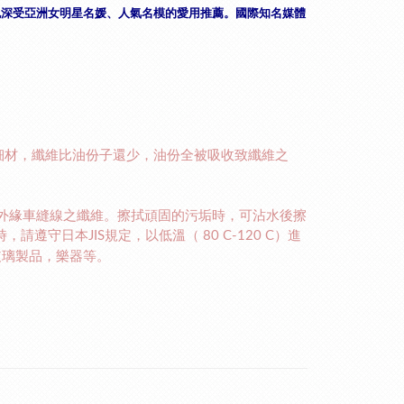
也深受亞洲女明星名媛、人氣名模的愛用推薦。國際知名媒體
細材，纖維比油份子還少，油份全被吸收致纖維之
外緣車縫線之纖維。擦拭頑固的污垢時，可沾水後擦
時，請遵守日本
規定，以低溫（
）進
JIS
80 C-120 C
玻璃製品，樂器等。