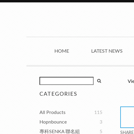
HOME
LATEST NEWS
Vi
CATEGORIES
All Products
115
Hopnbounce
3
專科SENKA 聯名組
5
SHARE