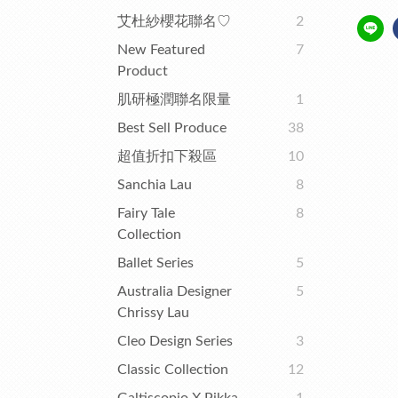
艾杜紗櫻花聯名♡
2
New Featured
7
Product
肌研極潤聯名限量
1
Best Sell Produce
38
超值折扣下殺區
10
Sanchia Lau
8
Fairy Tale
8
Collection
Ballet Series
5
Australia Designer
5
Chrissy Lau
Cleo Design Series
3
Classic Collection
12