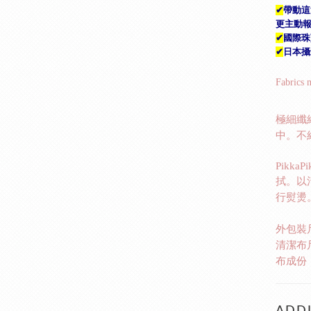
✔
帶動這
更主動
✔
國際珠
✔
日本攝
Fabrics 
極細纖
中。不
PikkaP
拭。以
行熨燙
外包裝
清潔布
布成份