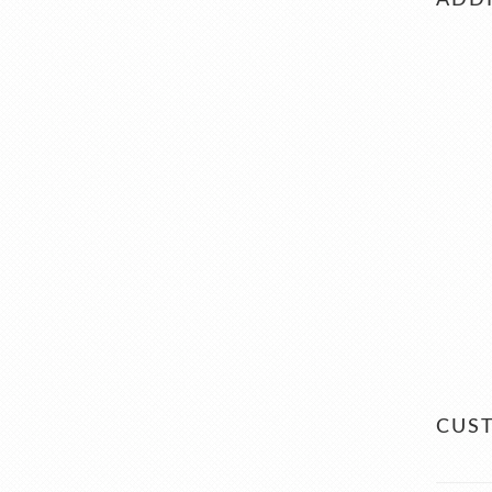
ADDI
CUS