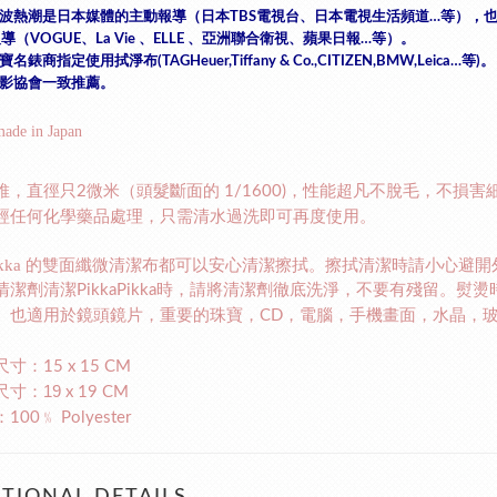
波熱潮是日本媒體的主動報導（日本
電視台、日本電視生活頻道
等），
TBS
…
報導（
、
、
、亞洲聯合衛視、蘋果日報
等）。
VOGUE
La Vie
ELLE
…
寶名錶商指定使用拭淨布
等
。
(TAGHeuer,Tiffany & Co.,CITIZEN,BMW,Leica…
)
影協會一致推薦。
made in Japan
維，直徑只
微米（頭髮斷面的
，性能超凡不脫毛，不損害
2
1/1600)
經任何化學藥品處理，只需清水過洗即可再度使用。
ikka
的雙面纖微清潔布都可以安心清潔擦拭。擦拭清潔時請小心避開
清潔劑清潔
時，請將清潔劑徹底洗淨，不要有殘留。熨燙
PikkaPikka
。也適用於鏡頭鏡片，重要的珠寶，
，電腦，手機畫面，水晶，
CD
尺寸：
15 x 15 CM
尺寸：19
x 19 CM
：
﹪
100
Polyester