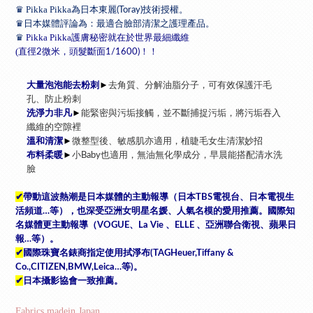
♛
Pikka Pikka
為日本東麗
技術授權。
(Toray)
♛
日本媒體評論為：最適合臉部清潔之護理產品。
♛
Pikka Pikka
護膚秘密就在於世界最細纖維
(
直徑
微米，頭髮斷面
！！
2
1/1600)
大量泡泡能去粉刺
►
去角質、分解油脂分子，可有效保護汗毛
孔、防止粉刺
洗淨力非凡
►
能緊密與污垢接觸，並不斷捕捉污垢，將污垢吞入
纖維的空隙裡
溫和清潔
►
微整型後、敏感肌亦適用，植睫毛女生清潔妙招
布料柔暖
►
小
也適用，無油無化學成分，早晨能搭配清水洗
Baby
臉
✔
帶動這波熱潮是日本媒體的主動報導（日本
電視台、日本電視生
TBS
活頻道
等），也深受亞洲女明星名媛、人氣名模的愛用推薦。國際知
…
名媒體更主動報導（
、
、
、亞洲聯合衛視、蘋果日
VOGUE
La Vie
ELLE
報
等）。
…
✔
國際珠寶名錶商指定使用拭淨布
(TAGHeuer,Tiffany &
等
。
Co.,CITIZEN,BMW,Leica…
)
✔
日本攝影協會一致推薦。
Fabrics madein Japan