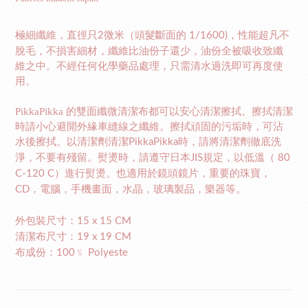
極細纖維，直徑只
微米（頭髮斷面的
，性能超凡不
2
1/1600)
脫毛，不損害細材，纖維比油份子還少，油份全被吸收致纖
維之中。不經任何化學藥品處理，只需清水過洗即可再度使
用。
PikkaPikka
的雙面纖微清潔布都可以安心清潔擦拭。擦拭清潔
時請小心避開外緣車縫線之纖維。擦拭頑固的污垢時，可沾
水後擦拭。以清潔劑清潔
時，請將清潔劑徹底洗
PikkaPikka
淨，不要有殘留。熨燙時，請遵守日本
規定，以低溫（
JIS
80
）進行熨燙。也適用於鏡頭鏡片，重要的珠寶，
C-120 C
，電腦，手機畫面，水晶，玻璃製品，樂器等。
CD
外包裝尺寸：
15 x 15 CM
清潔布尺寸：
19 x 19 CM
布成份：
﹪
100
Polyeste