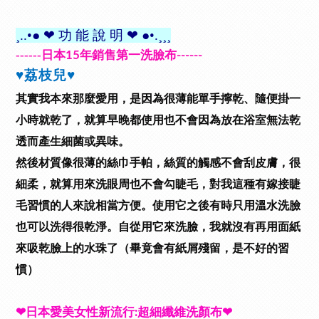
¸..•●
❤
功 能 說 明
❤
●•.¸¸¸
------
日本
年銷售第一洗臉布
15
------
♥
荔枝兒
♥
其實我本來那麼愛用，是因為很薄能單手擰乾、隨便掛一
小時就乾了，就算早晚都使用也不會因為放在浴室無法乾
透而產生細菌或異味。
然後材質像很薄的絲巾手帕，絲質的觸感不會刮皮膚，很
細柔，就算用來洗眼周也不會勾睫毛，對我這種有嫁接睫
毛習慣的人來說相當方便。使用它之後有時只用溫水洗臉
也可以洗得很乾淨。
自從用它來洗臉，我就沒有再用面紙
來吸乾臉上的水珠了（畢竟會有紙屑殘留，是不好的習
慣）
❤
日本愛美女性新流行
超細纖維洗顏布
❤
: