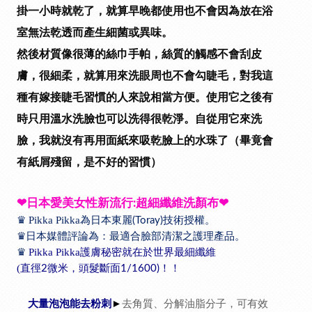
掛一小時就乾了，就算早晚都使用也不會因為放在浴
室無法乾透而產生細菌或異味。
然後材質像很薄的絲巾手帕，絲質的觸感不會刮皮
膚，很細柔，就算用來洗眼周也不會勾睫毛，對我這
種有嫁接睫毛習慣的人來說相當方便。使用它之後有
時只用溫水洗臉也可以洗得很乾淨。
自從用它來洗
臉，我就沒有再用面紙來吸乾臉上的水珠了（畢竟會
有紙屑殘留，是不好的習慣）
❤
日本愛美女性新流行
超細纖維洗顏布
❤
:
♛
Pikka Pikka
為日本東麗
技術授權。
(Toray)
♛
日本媒體評論為：最適合臉部清潔之護理產品。
♛
Pikka Pikka
護膚秘密就在於世界最細纖維
(
直徑
微米，頭髮斷面
！！
2
1/1600)
大量泡泡能去粉刺
去角質、分解油脂分子，可有效
►