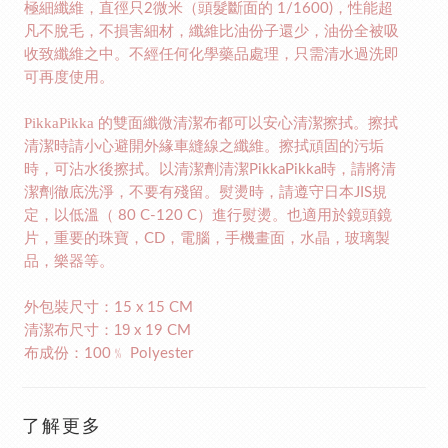
極細纖維，直徑只
微米（頭髮斷面的
，性能超
2
1/1600)
凡不脫毛，不損害細材，纖維比油份子還少，油份全被吸
收致纖維之中。不經任何化學藥品處理，只需清水過洗即
可再度使用。
PikkaPikka
的雙面纖微清潔布都可以安心清潔擦拭。擦拭
清潔時請小心避開外緣車縫線之纖維。擦拭頑固的污垢
時，可沾水後擦拭。以清潔劑清潔
時，請將清
PikkaPikka
潔劑徹底洗淨，不要有殘留。熨燙時，請遵守日本
規
JIS
定，以低溫（
）進行熨燙。也適用於鏡頭鏡
80 C-120 C
片，重要的珠寶，
，電腦，手機畫面，水晶，玻璃製
CD
品，樂器等。
外包裝尺寸：
15 x 15 CM
清潔布尺寸：19
x 19 CM
布成份：
﹪
100
Polyester
了解更多