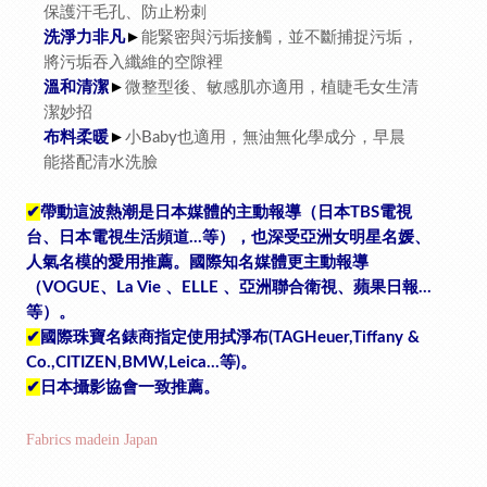
保護汗毛孔、防止粉刺
洗淨力非凡
能緊密與污垢接觸，並不斷捕捉污垢，
►
將污垢吞入纖維的空隙裡
溫和清潔
微整型後、敏感肌亦適用，植睫毛女生清
►
潔妙招
布料柔暖
小
也適用，無油無化學成分，早晨
►
Baby
能搭配清水洗臉
帶動這波熱潮是日本媒體的主動報導（日本
電視
✔
TBS
台、日本電視生活頻道
等），也深受亞洲女明星名媛、
…
人氣名模的愛用推薦。國際知名媒體更主動報導
（
、
、
、亞洲聯合衛視、蘋果日報
VOGUE
La Vie
ELLE
…
等）。
國際珠寶名錶商指定使用拭淨布
✔
(TAGHeuer,Tiffany &
等
。
Co.,CITIZEN,BMW,Leica…
)
日本攝影協會一致推薦。
✔
Fabrics madein Japan