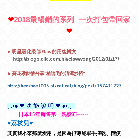
❤
2018最暢銷的系列 一次打包帶回家
❤
►
明星級化妝師Elaw的用後博文
http://blogs.elle.com.hk/elawwong/2012/01/17/
►
蘇花猴熱情分享"植睫毛的清潔妙招"
http://benshee1005.pixnet.net/blog/post/157411727
¸..•●
❤
功 能 說 明
❤
●•.¸¸¸
------
日本
年銷售第一洗臉布
15
------
♥
荔枝兒
♥
其實我本來那麼愛用，是因為很薄能單手擰乾、隨便