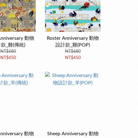
Anniversary 動物
Roster Anniversary 動物
款_雞(傳統)
設計款_雞(POP)
NT$680
NT$680
NT$450
NT$450
Anniversary 動物
Sheep Anniversary 動物