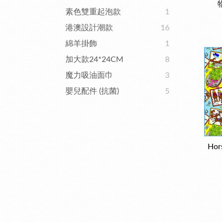
素色雙重起泡款
1
港澳設計潮款
16
綿羊掛飾
1
加大款24*24CM
8
魔力吸油面巾
3
嬰兒配件 (抗菌)
5
Hor