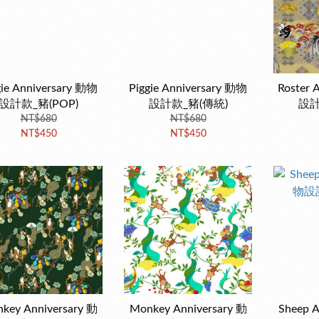
gie Anniversary 動物
Piggie Anniversary 動物
Roster 
設計款_豬(POP)
設計款_豬(傳統)
設計
NT$680
NT$680
NT$450
NT$450
key Anniversary 動
Monkey Anniversary 動
Sheep 