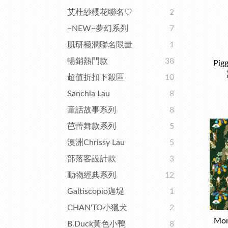
艾杜紗櫻花聯名♡
2
~NEW~夢幻系列
7
肌研極潤聯名限量
1
暢銷熱門款
38
Pig
超值折扣下殺區
10
Sanchia Lau
8
童話故事系列
8
芭蕾舞款系列
5
澳洲Chrissy Lau
5
部落客設計款
3
動物經典系列
12
Galtiscopio迦堤
1
CHAN'TO小獵犬
2
Mon
B.Duck黃色小鴨
8