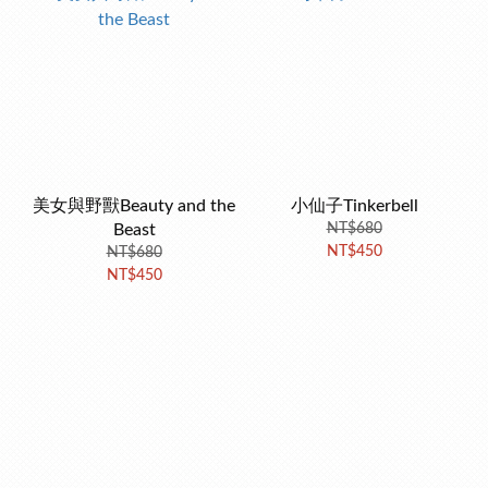
美女與野獸Beauty and the
小仙子Tinkerbell
Beast
NT$680
NT$450
NT$680
NT$450