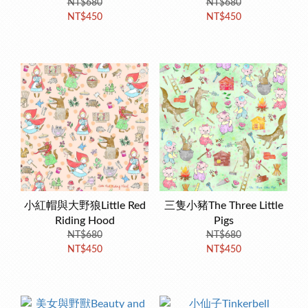
NT$680
NT$680
NT$450
NT$450
小紅帽與大野狼Little Red
三隻小豬The Three Little
Riding Hood
Pigs
NT$680
NT$680
NT$450
NT$450