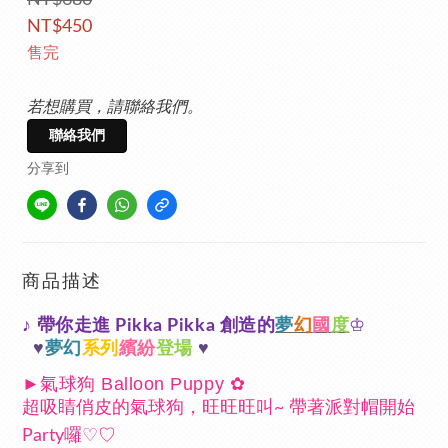
NT$680
NT$450
售完
若想購買，請聯絡我們。
聯絡我們
分享到
商品描述
♪
帶你走進
創造的
夢
幻
國
度
♔
Pikka Pikka
♥
夢幻
系列
繽紛
登場
♥
►
氣球狗 Balloon Puppy
✿
超吸睛俏皮的氣球狗，旺旺旺叫
帶著派對帽開始
~
囉
♡
♡
Party