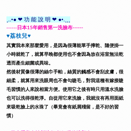
¸..•●
❤
功 能 說 明
❤
●•.¸¸¸
------
日本
年銷售第一洗臉布
15
------
♥
荔枝兒
♥
其實我本來那麼愛用，是因為很薄能單手擰乾、隨便掛一
小時就乾了，就算早晚都使用也不會因為放在浴室無法乾
透而產生細菌或異味。
然後材質像很薄的絲巾手帕，絲質的觸感不會刮皮膚，很
細柔，就算用來洗眼周也不會勾睫毛，對我這種有嫁接睫
毛習慣的人來說相當方便。使用它之後有時只用溫水洗臉
也可以洗得很乾淨。
自從用它來洗臉，我就沒有再用面紙
來吸乾臉上的水珠了（畢竟會有紙屑殘留，是不好的習
慣）