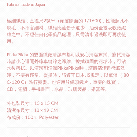
Fabrics made in Japan
極細纖維，直徑只
微米（頭髮斷面的
，性能超凡不
2
1/1600)
脫毛，不損害細材，纖維比油份子還少，油份全被吸收致纖
維之中。不經任何化學藥品處理，只需清水過洗即可再度使
用。
PikkaPikka
的雙面纖微清潔布都可以安心清潔擦拭。擦拭清潔
時請小心避開外緣車縫線之纖維。擦拭頑固的污垢時，可沾
水後擦拭。以清潔劑清潔
時，請將清潔劑徹底洗
PikkaPikka
淨，不要有殘留。熨燙時，請遵守日本
規定，以低溫（
JIS
80
）進行熨燙。也適用於鏡頭鏡片，重要的珠寶，
C-120 C
，電腦，手機畫面，水晶，玻璃製品，樂器等。
CD
外包裝尺寸：
15 x 15 CM
清潔布尺寸：19
x 19 CM
布成份：
﹪
100
Polyester