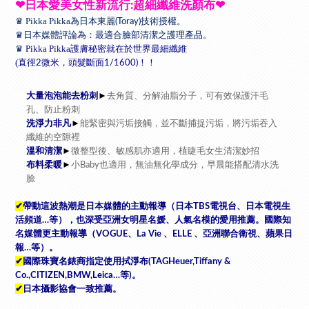
❤
日本愛美女性新流行
超細纖維洗顏布
❤
:
♛
Pikka Pikka
為日本東麗
技術授權。
(Toray)
♛
日本媒體評論為：最適合臉部清潔之護理產品。
♛
Pikka Pikka
護膚秘密就在於世界最細纖維
(
直徑
微米，頭髮斷面
！！
2
1/1600)
大量泡泡能去粉刺
►
去角質、分解油脂分子，可有效保護汗毛
孔、防止粉刺
洗淨力非凡
►
能緊密與污垢接觸，並不斷捕捉污垢，將污垢吞入
纖維的空隙裡
溫和清潔
►
微整型後、敏感肌亦適用，植睫毛女生清潔妙招
布料柔暖
►
小
也適用，無油無化學成分，早晨能搭配清水洗
Baby
臉
✔
帶動這波熱潮是日本媒體的主動報導（日本
電視台、日本電視生
TBS
活頻道
等），也深受亞洲女明星名媛、人氣名模的愛用推薦。國際知
…
名媒體更主動報導（
、
、
、亞洲聯合衛視、蘋果日
VOGUE
La Vie
ELLE
報
等）。
…
✔
國際珠寶名錶商指定使用拭淨布
(TAGHeuer,Tiffany &
等
。
Co.,CITIZEN,BMW,Leica…
)
✔
日本攝影協會一致推薦。